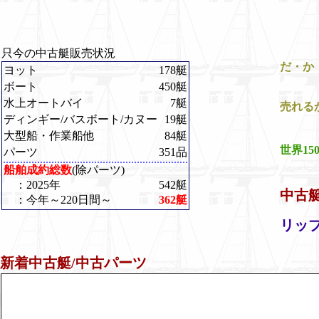
只今の中古艇販売状況
だ・
ヨット
178艇
ボート
450艇
水上オートバイ
7艇
売れる
ディンギー/バスボート/カヌー
19艇
大型船・作業船他
84艇
世界1
パーツ
351品
中
船舶成約総数
(除パーツ)
：2025年
542艇
中古
：今年～220日間～
362艇
リッ
新着中古艇/中古パーツ