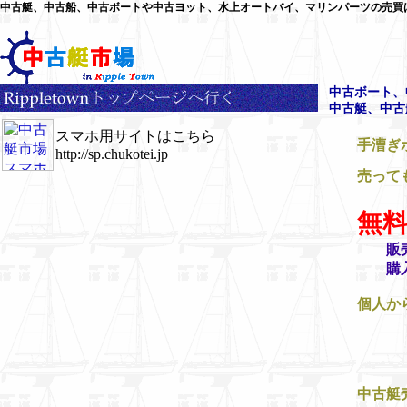
中古艇、中古船、中古ボートや中古ヨット、水上オートバイ、マリンパーツの売買
中古ボート
、
中古艇
、中古
スマホ用サイトはこちら
手漕ぎ
http://sp.chukotei.jp
売って
無
販
購
個人か
販売者
専
中古艇