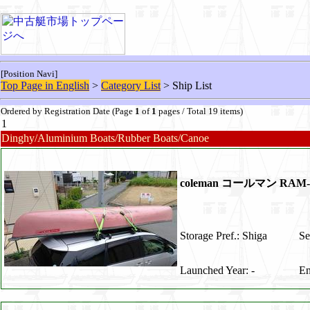
[Position Navi]
Top Page in English
>
Category List
> Ship List
Ordered by Registration Date (Page
1
of
1
pages / Total 19 items)
1
Dinghy/Aluminium Boats/Rubber Boats/Canoe
coleman コールマン RAM
Storage Pref.: Shiga
Se
Launched Year: -
En