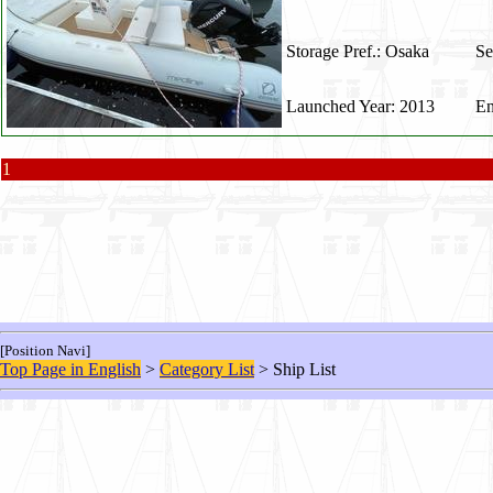
Storage Pref.: Osaka
Se
Launched Year: 2013
En
1
[Position Navi]
Top Page in English
>
Category List
> Ship List