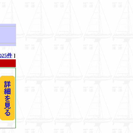
25件
]