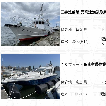
三井造船製₋元高速漁業取
保管地：福岡県
ト
駆
進水：2002(H14)
ン
４０フィート高速交通作業
保管地：広島県
ト
進水：1993(H5)
駆