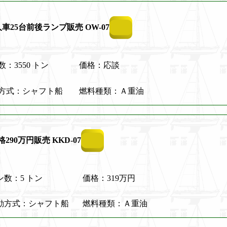
43人車25台前後ランプ販売 OW-07
：3550 トン
価格：応談
方式：シャフト船
燃料種類：Ａ重油
290万円販売 KKD-07
ン数：5 トン
価格：319万円
動方式：シャフト船
燃料種類：Ａ重油