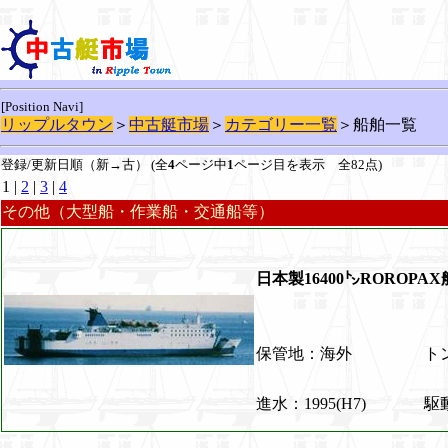
[Position Navi]
リップルタウン
＞
中古艇市場
＞
カテゴリー一覧
＞船舶一覧
登録/更新日順（新→古） (全
4
ページ中
1
ページ目を表示 全82点)
1 |
2
|
3
|
4
その他（大型船・作業船・交通船等）
日本製16400㌧ROROPAX船
保管地：海外
トン
進水：1995(H7)
駆