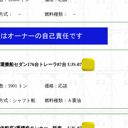
動方式： －
燃料種類： －
運搬船セダン176台トレーラ87台 UJS-07
：5901 トン
価格：応談
方式：シャフト船
燃料種類：Ａ重油