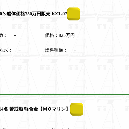
0㌧船体価格750万円販売 KZT-07
ン数： －
価格：825万円
動方式： －
燃料種類： －
 14名 警戒船 軽合金【ＭＯマリン】