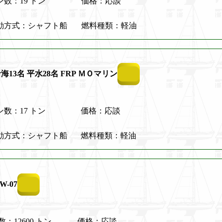
ン数：19 トン
価格：応談
動方式：シャフト船
燃料種類：軽油
海13名 平水28名 FRP ＭＯマリン
ン数：17 トン
価格：応談
動方式：シャフト船
燃料種類：軽油
W-07
：12600 トン
価格：応談