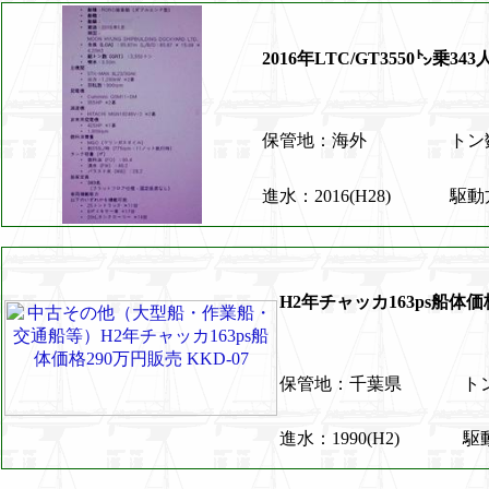
2016年LTC/GT3550㌧乗3
保管地：海外
トン数
進水：2016(H28)
駆動
H2年チャッカ163ps船体価格
保管地：千葉県
ト
進水：1990(H2)
駆