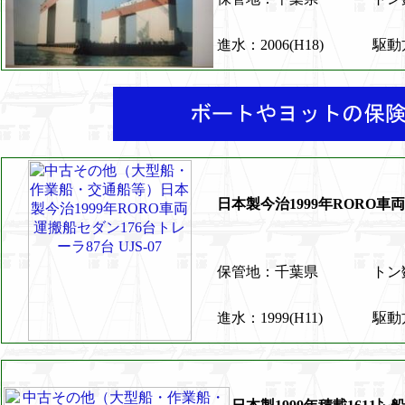
進水：2006(H18)
駆
日本製今治1999年RORO車両
保管地：千葉県
トン数
進水：1999(H11)
駆動