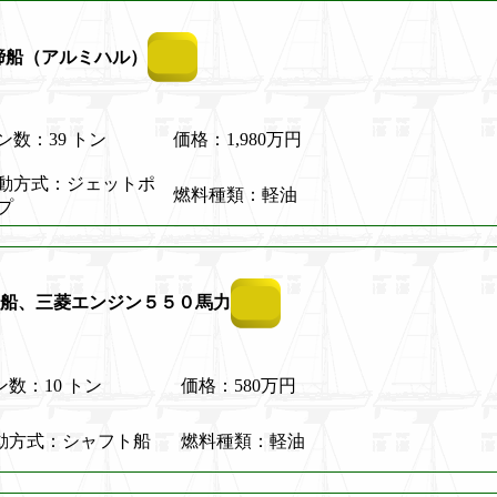
締船（アルミハル）
ン数：39 トン
価格：1,980万円
動方式：ジェットポ
燃料種類：軽油
プ
船、三菱エンジン５５０馬力
ン数：10 トン
価格：580万円
動方式：シャフト船
燃料種類：軽油