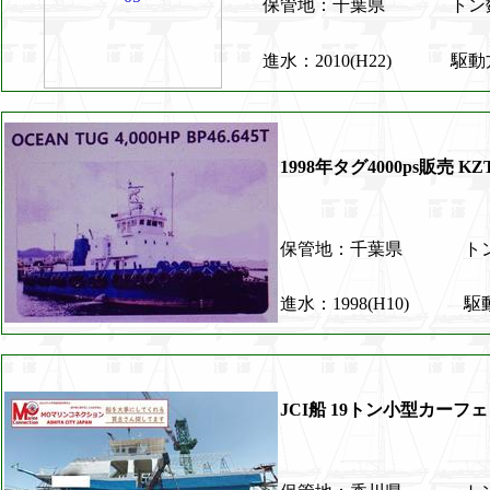
保管地：千葉県
トン
進水：2010(H22)
駆動
1998年タグ4000ps販売 KZT
保管地：千葉県
ト
進水：1998(H10)
駆
JCI船 19トン小型カーフ