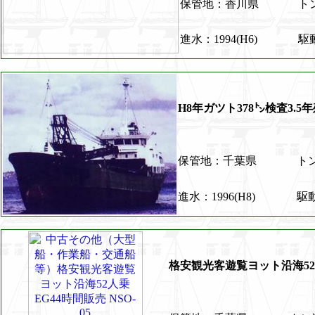
保管地：香川県
ト
進水：1994(H6)
駆
H8年ガツト378㌧検査3.5年
保管地：千葉県
トン
進水：1996(H8)
駆
格安観光客遊覧ヨット沿海52人乗