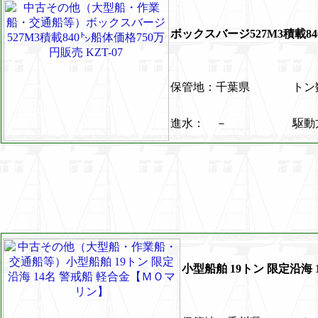
ボックスバージ527M3積載84
保管地：千葉県
ト
進水： －
駆
小型船舶 19トン 限定沿海