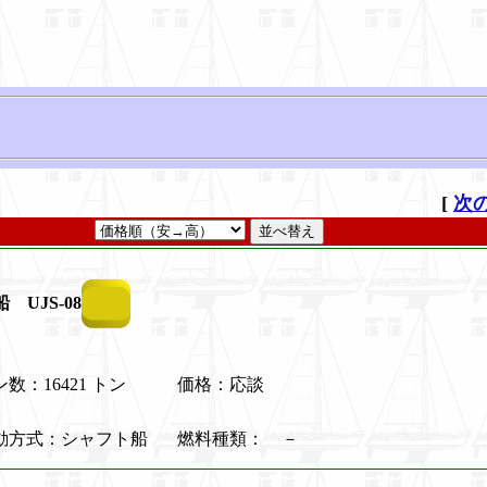
[
次の
 UJS-08
数：16421 トン
価格：応談
動方式：シャフト船
燃料種類： －