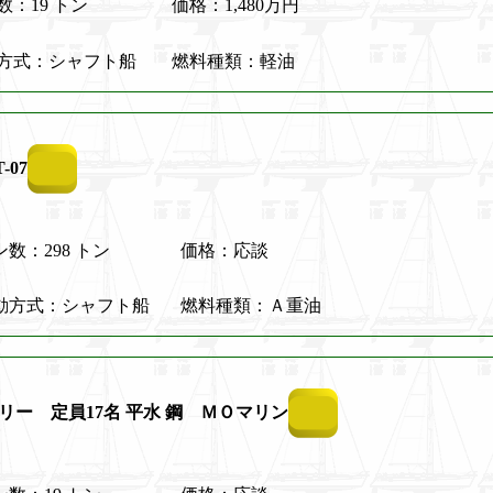
数：19 トン
価格：1,480万円
方式：シャフト船
燃料種類：軽油
-07
ン数：298 トン
価格：応談
動方式：シャフト船
燃料種類：Ａ重油
ェリー 定員17名 平水 鋼 ＭＯマリン