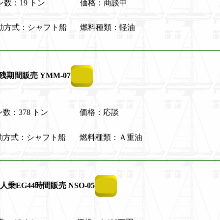
ン数：19 トン
価格：商談中
動方式：シャフト船
燃料種類：軽油
残期間販売 YMM-07
数：378 トン
価格：応談
動方式：シャフト船
燃料種類：Ａ重油
EG44時間販売 NSO-05