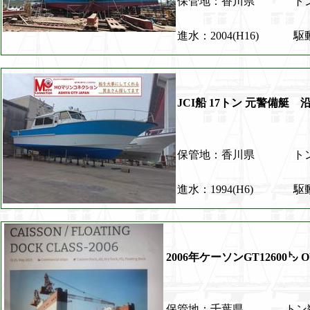
保管地：香川県
ト
進水：2004(H16)
駆
JCI船 17トン 元警備艇 沿
保管地：香川県
ト
進水：1994(H6)
駆
2006年ケーソンGT12600㌧ O
保管地：千葉県
トン数