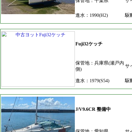
保管地：千葉県
サイ
進水：1990(H2)
駆
Fuji32ケッチ
保管地：兵庫県(瀬戸内
サイ
側)
進水：1979(S54)
駆
J/V9.6CR 整備中
保管地：愛知県
サイ