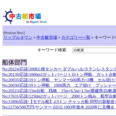
[Position Navi]
リップルタウン
＞
中古艇市場
＞
カテゴリー一覧
＞キーワード
キーワード検索
船体部門
No:20224/応談/200KL積タンカー ダブルハル/ステンレス
No:20139/応談/1000m3ガットバージ＋19トン押船 ガッ
No:20935/応談/19トン押船 ヤンマー600馬力×2機 セル掛
No:20030/応談/19トン押船 1000馬力 エア掛け プッシ
No:20223/応談/15m台船 桟橋 15m×6.5m×1.5m/愛媛県/白帆
No:17631/応談/1250m3ガットバージ 2000トン積み 船
No:11896/応談/【モデル船】4.9トン チャッカ船 同型の新
No:22756/500万円/ヤンマー ZD32 1993年進水 2020