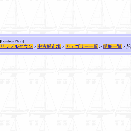
[Position Navi]
リップルタウン
＞
中古艇市場
＞
カテゴリー一覧
＞
船舶一覧
＞船