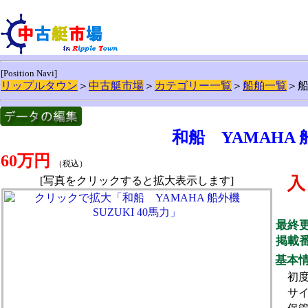
[Position Navi]
リップルタウン
＞
中古艇市場
＞
カテゴリー一覧
＞
船舶一覧
＞
和船 YAMAHA 船
60万円
（税込）
[写真をクリックすると拡大表示します]
最終
掲載
基本
初
サ