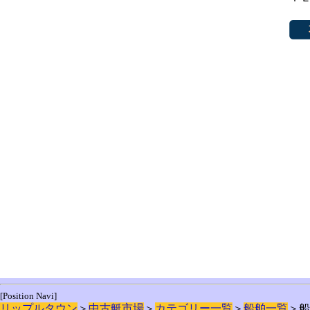
[Position Navi]
リップルタウン
＞
中古艇市場
＞
カテゴリー一覧
＞
船舶一覧
＞船