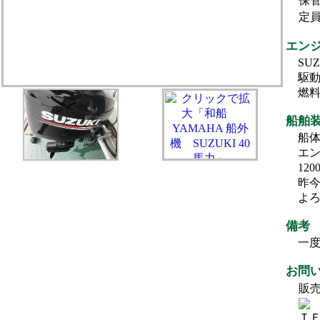
保
定
エン
SU
駆
燃
船舶
船
エン
12
昨
よ
備考
一
お問
販売
ＴＥＬ