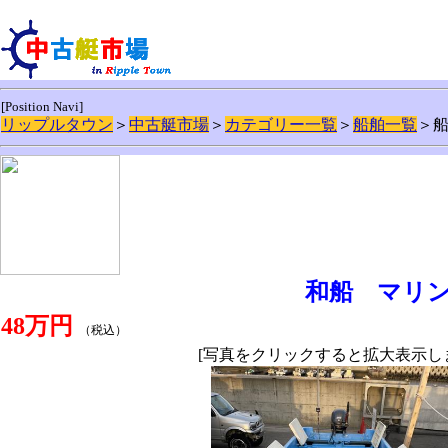
[Position Navi]
リップルタウン
＞
中古艇市場
＞
カテゴリー一覧
＞
船舶一覧
＞
和船 マリンシ
48万円
（税込）
[写真をクリックすると拡大表示し