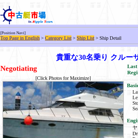
[Position Navi]
Top Page in English
>
Category List
>
Ship List
> Ship Detail
貴重な30名乗り クルー
Last
Negotiating
Regi
[Click Photos for Maximize]
Basi
La
Le
St
Se
Engi
ヤン
Dr