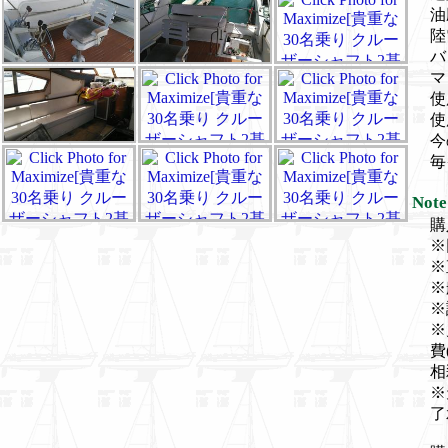
油
陸
バ
マ
使
使
今
毎
Note
購
※
※
※
※
※
費
相
※
了