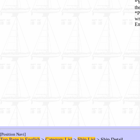
*Y
th
*P
wr
En
[Position Navi]
Top Page in English
>
Category List
>
Ship List
> Ship Detail