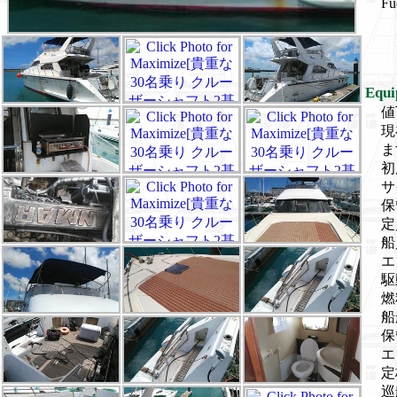
Fu
Equi
値
現
ま
初
サ
保
定
船
エ
駆
燃
船
保
定
巡