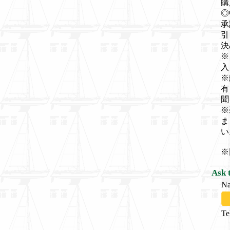
購
◎
承
引
決
※
入
※
有
聞
※
ま
い
※
Ask 
N
Te