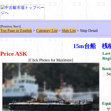
[Position Navi]
Top Page in English
>
Category List
>
Ship List
> Ship Detail
15m台船 桟橋 
Price ASK
Last
Regi
[Click Photos for Maximize]
Basi
St
Equi
サ