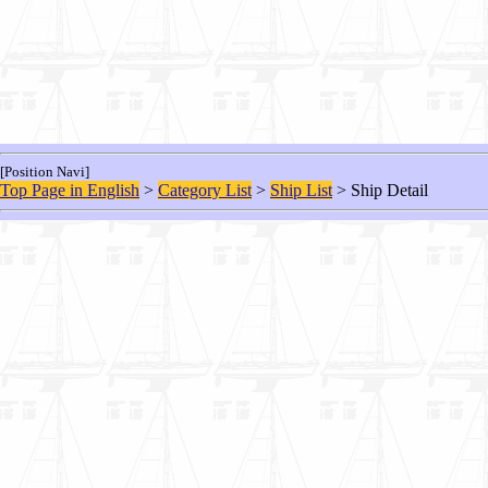
[Position Navi]
Top Page in English
>
Category List
>
Ship List
> Ship Detail