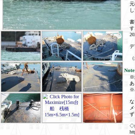
元
し
書
す
2
デ
（
Note
※
あ
※
な
メ
ず
◇
ht