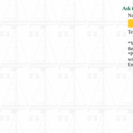
Ask 
N
Te
*Y
th
*P
wr
En