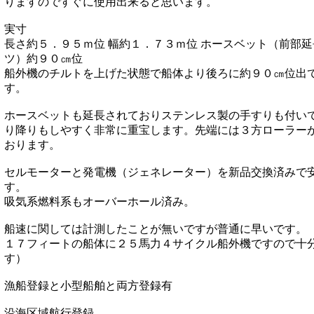
りますのですぐに使用出来ると思います。
実寸
長さ約５．９５ｍ位 幅約１．７３ｍ位 ホースベット（前部
ツ）約９０㎝位
船外機のチルトを上げた状態で船体より後ろに約９０㎝位出
す。
ホースベットも延長されておりステンレス製の手すりも付い
り降りもしやすく非常に重宝します。先端には３方ローラー
おります。
セルモーターと発電機（ジェネレーター）を新品交換済みで
す。
吸気系燃料系もオーバーホール済み。
船速に関しては計測したことが無いですが普通に早いです。
１７フィートの船体に２５馬力４サイクル船外機ですので十
す）
漁船登録と小型船舶と両方登録有
沿海区域航行登録