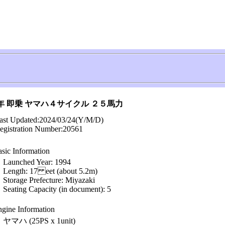
年 即乗 ヤマハ４サイクル ２５馬力
ast Updated:
2024/03/24
(Y/M/D)
egistration Number:
20561
sic Information
Launched Year: 1994
Length: 17 eet (about 5.2m)
Storage Prefecture: Miyazaki
Seating Capacity (in document): 5
gine Information
ヤマハ (25PS x 1unit)