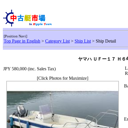
[Position Navi]
Top Page in English
>
Category List
>
Ship List
> Ship Detail
ヤマハ ＵＦー１７ Ｈ６
L
JPY 580,000
(inc. Sales Tax)
R
[Click Photos for Maximize]
Ba
En