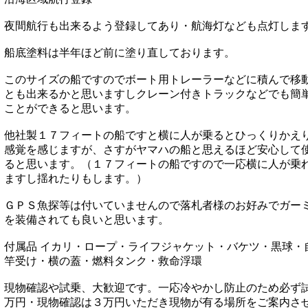
夜間航行も出来るよう登録してあり・航海灯なども点灯しま
船底塗料は半年ほど前に塗り直しております。
このサイズの船ですのでボート用トレーラーなどに積んで移
とも出来るかと思いますしクレーン付きトラックなどでも簡
ことができると思います。
他社製１７フィートの船ですと横に人が乗るとひっくりかえ
感覚を感じますが、さすがヤマハの船と思えるほど安心して
ると思います。（１７フィートの船ですので一応横に人が乗
ますし揺れたりもします。）
ＧＰＳ魚探等は付いていませんので落札者様のお好みでガー
を装備されても良いと思います。
付属品 イカリ・ロープ・ライフジャケット・バケツ・黒球・
竿受け・横の蓋・燃料タンク・救命浮環
現物確認や試乗、大歓迎です。一応冷やかし防止のため必ず
万円・現物確認は３万円いただき現物が有る場所をご案内さ