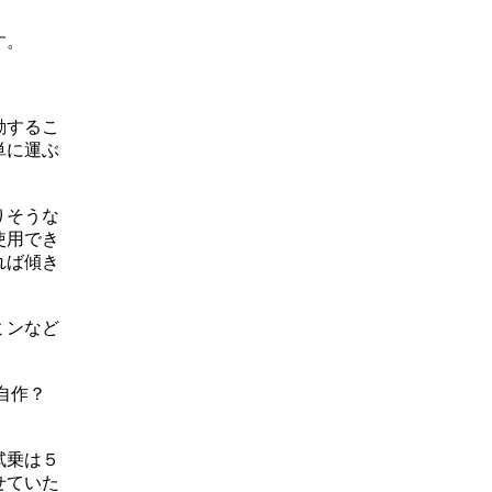
す。
動するこ
単に運ぶ
りそうな
使用でき
れば傾き
ミンなど
自作？
試乗は５
せていた