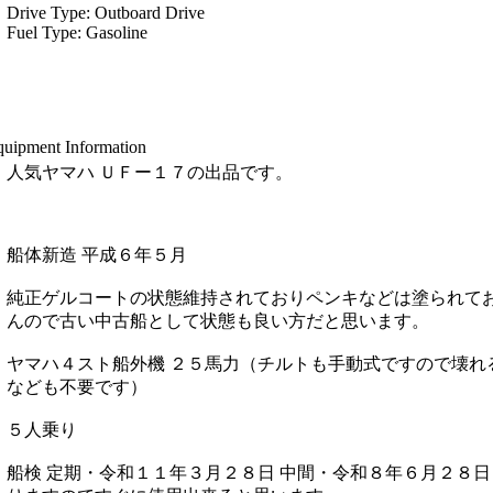
Drive Type: Outboard Drive
Fuel Type: Gasoline
uipment Information
人気ヤマハ ＵＦー１７の出品です。
船体新造 平成６年５月
純正ゲルコートの状態維持されておりペンキなどは塗られて
んので古い中古船として状態も良い方だと思います。
ヤマハ４スト船外機 ２５馬力（チルトも手動式ですので壊れ
なども不要です）
５人乗り
船検 定期・令和１１年３月２８日 中間・令和８年６月２８