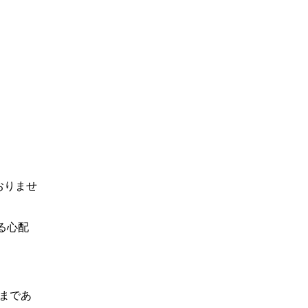
おりませ
る心配
日まであ