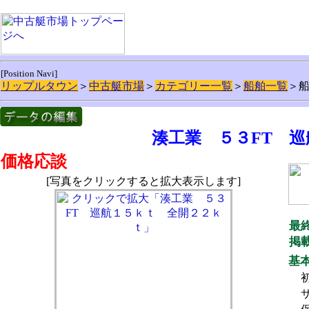
[Position Navi]
リップルタウン
＞
中古艇市場
＞
カテゴリー一覧
＞
船舶一覧
＞
湊工業 ５３FT 
価格応談
[写真をクリックすると拡大表示します]
最
掲
基