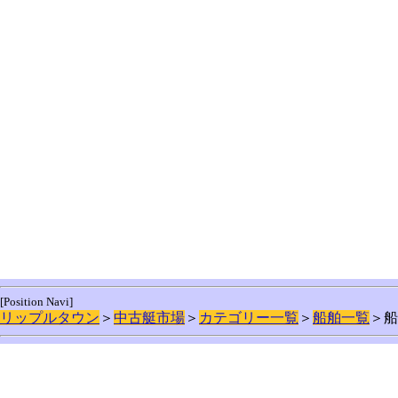
[Position Navi]
リップルタウン
＞
中古艇市場
＞
カテゴリー一覧
＞
船舶一覧
＞船