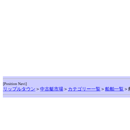
[Position Navi]
リップルタウン
＞
中古艇市場
＞
カテゴリー一覧
＞
船舶一覧
＞