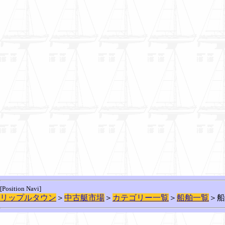
[Position Navi]
リップルタウン
＞
中古艇市場
＞
カテゴリー一覧
＞
船舶一覧
＞船