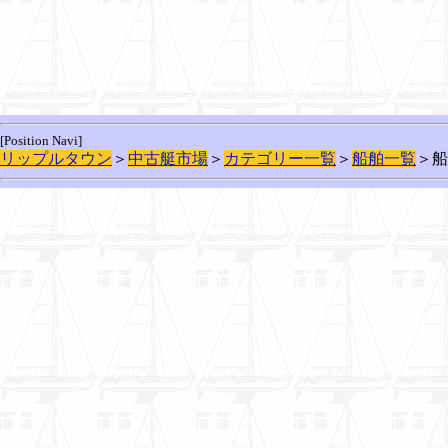
[Position Navi]
リップルタウン
＞
中古艇市場
＞
カテゴリー一覧
＞
船舶一覧
＞船