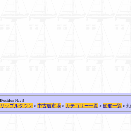
[Position Navi]
リップルタウン
＞
中古艇市場
＞
カテゴリー一覧
＞
船舶一覧
＞船