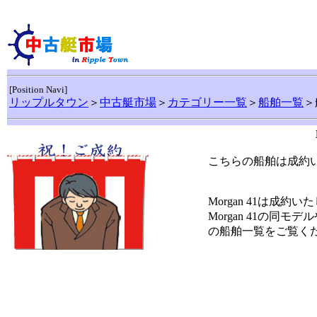
[Position Navi]
リップルタウン
＞
中古艇市場
＞
カテゴリー一覧
＞
船舶一覧
＞
こちらの船舶は成約
Morgan 41は成約
Morgan 41の同モ
の船舶一覧をご覧く