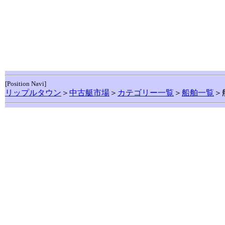
[Position Navi]
リップルタウン
＞
中古艇市場
＞
カテゴリー一覧
＞
船舶一覧
＞