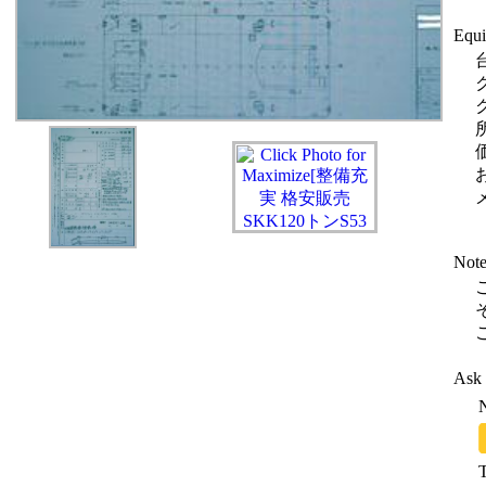
Equi
Not
Ask 