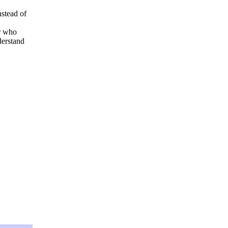
stead of
er who
derstand