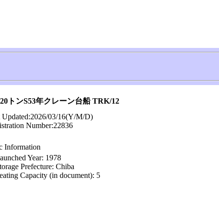
0トンS53年クレーン台船 TRK/12
t Updated:
2026/03/16
(Y/M/D)
istration Number:
22836
c Information
aunched Year: 1978
torage Prefecture: Chiba
eating Capacity (in document): 5