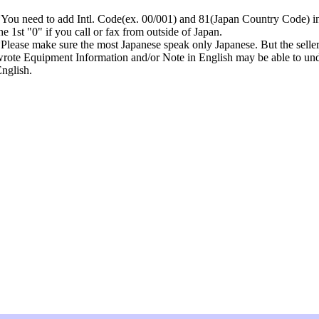
You need to add Intl. Code(ex. 00/001) and 81(Japan Country Code) in
he 1st "0" if you call or fax from outside of Japan.
Please make sure the most Japanese speak only Japanese. But the sell
rote Equipment Information and/or Note in English may be able to un
nglish.