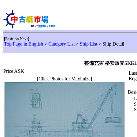
[Position Navi]
Top Page in English
>
Category List
>
Ship List
> Ship Detail
整備充実 格安販売SKK12
Price ASK
Las
Reg
[Click Photos for Maximize]
Basi
L
S
S