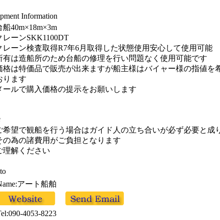
pment Information
台船40m×18m×3m
クレーンSKK1100DT
クレーン検査取得R7年6月取得した状態使用安心して使用可能
所有は造船所のため台船の修理を行い問題なく使用可能です
価格は特価品で販売が出来ますが船主様はバイャー様の指値を
おります
メールで購入価格の提示をお願いします
e
ご希望で観船を行う場合はガイド人の立ち合いが必ず必要と成
その為の諸費用がご負担となります
ご理解ください
to
Name:アート船舶
Tel:090-4053-8223