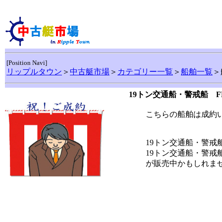
[Position Navi]
リップルタウン
＞
中古艇市場
＞
カテゴリー一覧
＞
船舶一覧
＞
19トン交通船・警戒船 
こちらの船舶は成約
19トン交通船・警戒
19トン交通船・警戒
が販売中かもしれません