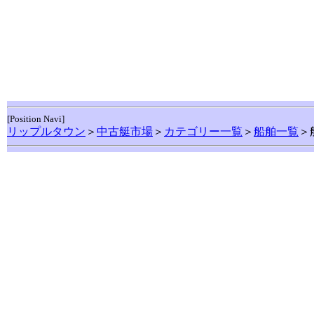
[Position Navi]
リップルタウン
＞
中古艇市場
＞
カテゴリー一覧
＞
船舶一覧
＞