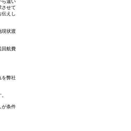
から遠い
求させて
お伝えし
地現状渡
送回航費
れを弊社
す。
しが条件