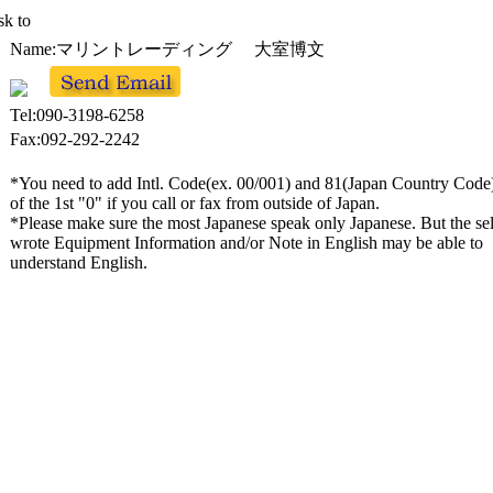
k to
Name:マリントレーディング 大室博文
Tel:090-3198-6258
Fax:092-292-2242
*You need to add Intl. Code(ex. 00/001) and 81(Japan Country Code)
of the 1st "0" if you call or fax from outside of Japan.
*Please make sure the most Japanese speak only Japanese. But the se
wrote Equipment Information and/or Note in English may be able to
understand English.