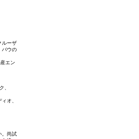
クルーザ
、バウの
国産エン
ク、
ディオ、
い。尚試