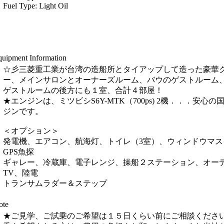
Fuel Type: Light Oil
uipment Information
☆彡三菱重工業が台湾の造船所とタイアップして造った豪華
ー、メインサロンとオーナーズルーム、バウのゲストルーム
ゲストルームの後方にも１室、合計４部屋！
★エンジンは、ミツビシS6Y-MTK（700ps) 2機．．．安心の
ジンです。
＜オプション＞
発電機、エアコン、航海灯、トイレ（3室）、ウィンドウマス
GPS魚探
ギャレー、冷蔵庫、電子レンジ、操船２ステーション、オー
TV、陸電
トランサムラダー＆ステップ
ote
★ご見学、ご試乗のご希望は１５日くらい前にご相談くださ