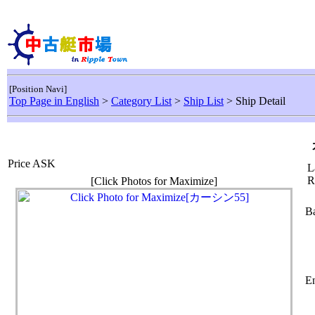
[Position Navi]
Top Page in English
>
Category List
>
Ship List
> Ship Detail
Price ASK
L
R
[Click Photos for Maximize]
Ba
En