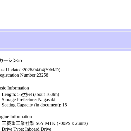
カーシン55
ast Updated:
2026/04/04
(Y/M/D)
egistration Number:
23258
sic Information
Length: 55 eet (about 16.8m)
Storage Prefecture: Nagasaki
Seating Capacity (in document): 15
gine Information
三菱重工業社製 S6Y-MTK (700PS x 2units)
Drive Type: Inboard Drive