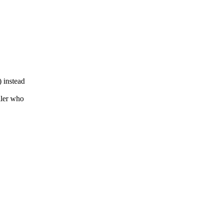
 instead
ller who