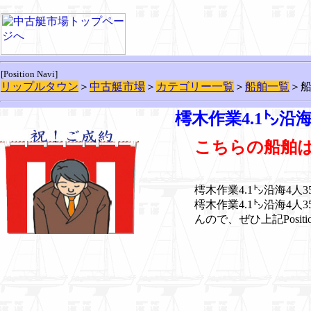
[Position Navi]
リップルタウン
＞
中古艇市場
＞
カテゴリー一覧
＞
船舶一覧
＞
樗木作業4.1㌧沿海
こちらの船舶
樗木作業4.1㌧沿海4人
樗木作業4.1㌧沿海4人
んので、ぜひ上記Posit