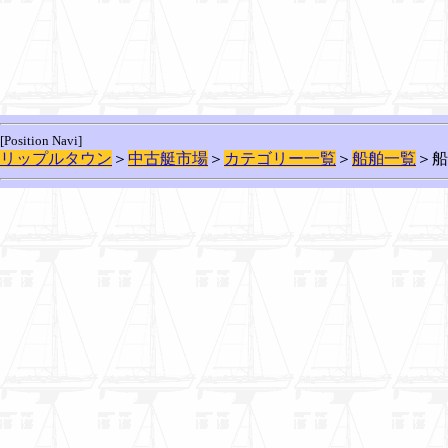
[Position Navi]
リップルタウン
＞
中古艇市場
＞
カテゴリー一覧
＞
船舶一覧
＞船