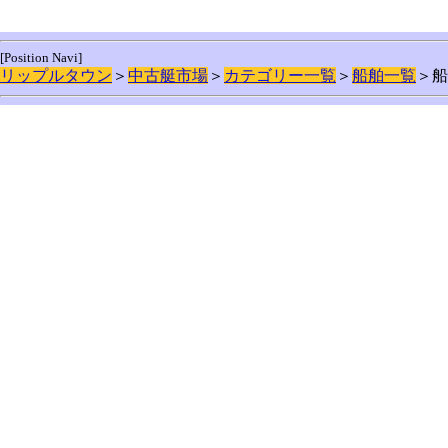
[Position Navi]
リップルタウン
＞
中古艇市場
＞
カテゴリー一覧
＞
船舶一覧
＞船