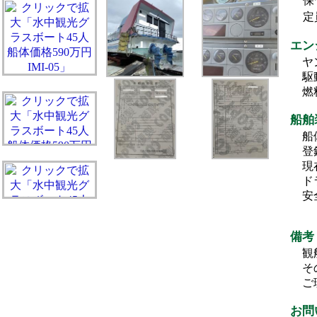
保
定
エン
ヤ
駆
燃
船舶
船
登録
現
ド
安
備考
観
そ
ご
お問