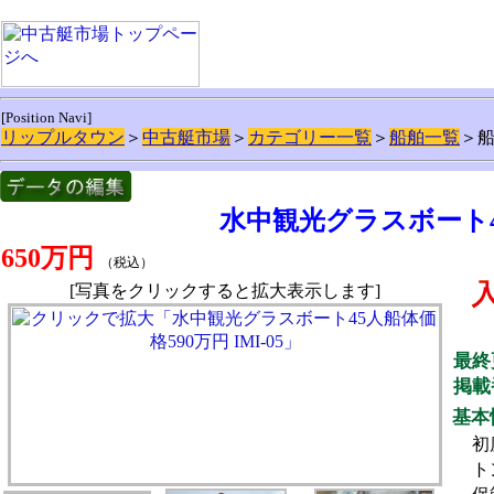
[Position Navi]
リップルタウン
＞
中古艇市場
＞
カテゴリー一覧
＞
船舶一覧
＞
水中観光グラスボート45人
650万円
（税込）
[写真をクリックすると拡大表示します]
最終
掲載
基本
初
ト