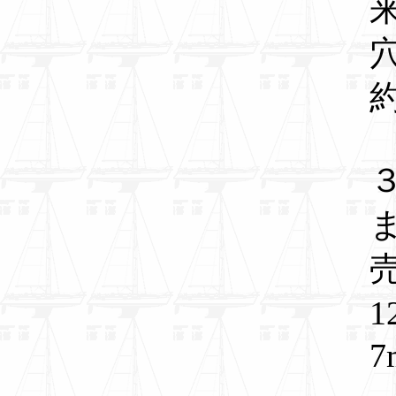
約
ま
1
7