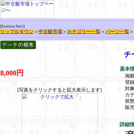
[Position Navi]
リップルタウン
＞
中古艇市場
＞
カテゴリー一覧
＞
パーツ一覧
＞
チ
基本
8,000円
掲載
登録
対象
[写真をクリックすると拡大表示します]
カ
状
販
詳細