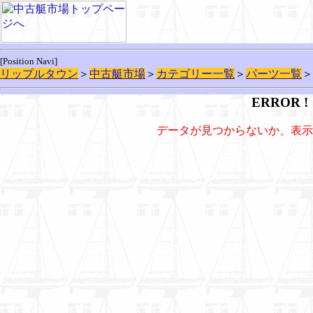
[Position Navi]
リップルタウン
＞
中古艇市場
＞
カテゴリー一覧
＞
パーツ一覧
＞
ERROR !
データが見つからないか、表示