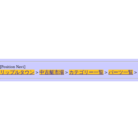
[Position Navi]
リップルタウン
＞
中古艇市場
＞
カテゴリー一覧
＞
パーツ一覧
＞